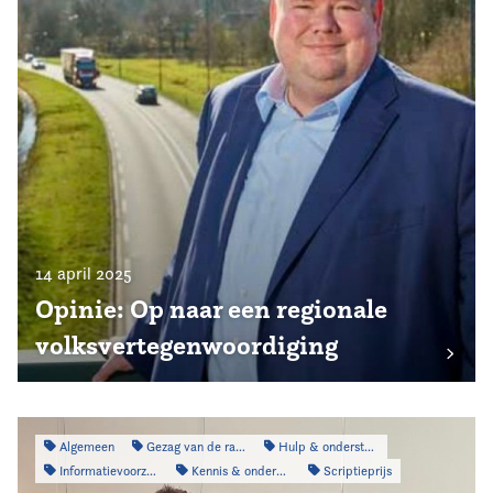
14 april 2025
Opinie: Op naar een regionale
volksvertegenwoordiging
Algemeen
Gezag van de raad
Hulp & ondersteuning
Informatievoorziening
Kennis & onderzoek
Scriptieprijs