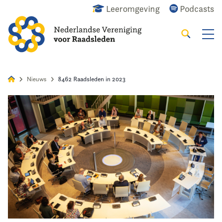
Leeromgeving
Podcasts
Zoeken
Alles
Nieuws
Agenda
Raadslid
Nieuws
8462 Raadsleden in 2023
Home
Agenda
Nieuws
Opleiding
Kennis & Informatie