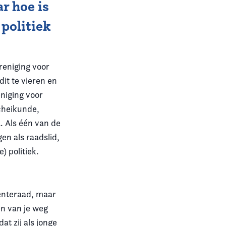
r hoe is
 politiek
reniging voor
dit te vieren en
eniging voor
cheikunde,
. Als één van de
en als raadslid,
) politiek.
enteraad, maar
en van je weg
t zij als jonge