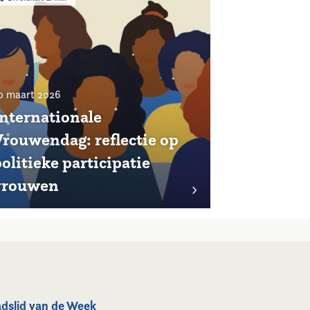
0 maart 2026
Internationale
Vrouwendag: reflectie op
olitieke participatie
vrouwen
dslid van de Week