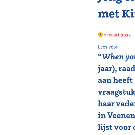
met Ki
7 maart 2025
Lees voor
“
When you 
jaar), raa
aan heeft
vraagstuk
haar vader
in Veenen
lijst voo