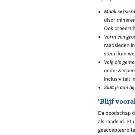
Maak seksisme
discriminere
Ook creëert he
Vorm een gro
raadsleden i
steun kan wor
Volg als geme
onderwerpen 
inclusiviteit
Sluit je aan b
‘Blijf vooral
De boodschap die
als raadslid. S
geaccepteerd te