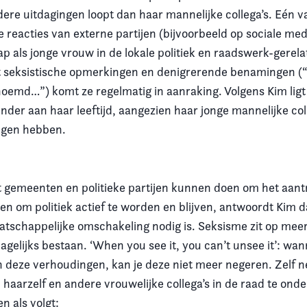
ere uitdagingen loopt dan haar mannelijke collega’s. Eén v
e reacties van externe partijen (bijvoorbeeld op sociale med
p als jonge vrouw in de lokale politiek en raadswerk-gerel
et seksistische opmerkingen en denigrerende benamingen (“
noemd…”) komt ze regelmatig in aanraking. Volgens Kim ligt 
nder aan haar leeftijd, aangezien haar jonge mannelijke coll
ngen hebben.
 gemeenten en politieke partijen kunnen doen om het aantr
n om politiek actief te worden en blijven, antwoordt Kim d
aatschappelijke omschakeling nodig is. Seksisme zit op mee
agelijks bestaan. ‘When you see it, you can’t unsee it’: wann
 deze verhoudingen, kan je deze niet meer negeren. Zelf 
haarzelf en andere vrouwelijke collega’s in de raad te ond
n als volgt: