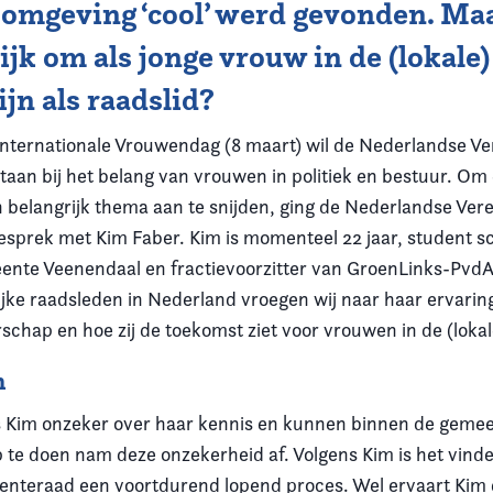
 omgeving ‘cool’ werd gevonden. Maa
ijk om als jonge vrouw in de (lokale)
zijn als raadslid?
n Internationale Vrouwendag (8 maart) wil de Nederlandse Ve
taan bij het belang van vrouwen in politiek en bestuur. Om 
en belangrijk thema aan te snijden, ging de Nederlandse Ver
esprek met Kim Faber. Kim is momenteel 22 jaar, student s
eente Veenendaal en fractievoorzitter van GroenLinks-PvdA
jke raadsleden in Nederland vroegen wij naar haar ervaring
rschap en hoe zij de toekomst ziet voor vrouwen in de (lokale
n
s Kim onzeker over haar kennis en kunnen binnen de geme
p te doen nam deze onzekerheid af. Volgens Kim is het vind
nteraad een voortdurend lopend proces. Wel ervaart Kim da