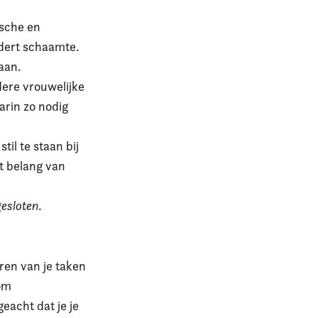
ische en
ndert schaamte.
taan.
ere vrouwelijke
arin zo nodig
il te staan bij
t belang van
gesloten
.
eren van je taken
 om
eacht dat je je