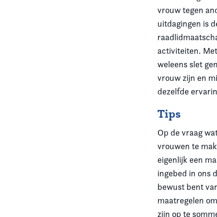
vrouw tegen and
uitdagingen is d
raadlidmaatscha
activiteiten. M
weleens slet ge
vrouw zijn en mi
dezelfde ervari
Tips
Op de vraag wat
vrouwen te make
eigenlijk een m
ingebed in ons d
bewust bent van
maatregelen om 
zijn op te somme