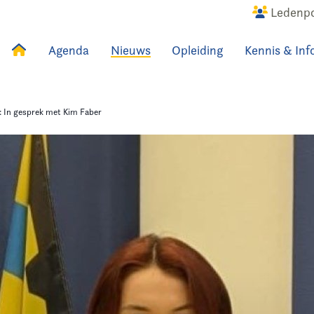
Ledenpo
Agenda
Nieuws
Opleiding
Kennis & Inf
uws
Agenda
Raadslid
: In gesprek met Kim Faber