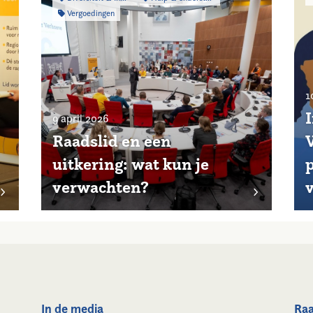
Vergoedingen
1
9 april 2026
Raadslid en een
uitkering: wat kun je
p
verwachten?
In de media
Raa