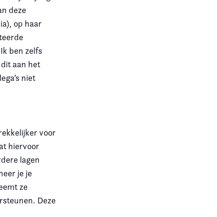
an deze
ia), op haar
ateerde
Ik ben zelfs
dit aan het
ega’s niet
ekkelijker voor
at hiervoor
rdere lagen
eer je je
neemt ze
ersteunen. Deze