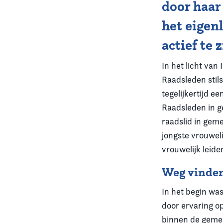
door haar
het eigenl
actief te 
In het licht va
Raadsleden stils
tegelijkertijd e
Raadsleden in g
raadslid in gem
jongste vrouweli
vrouwelijk leide
Weg vinde
In het begin wa
door ervaring o
binnen de gemee