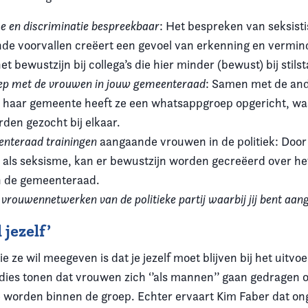
 en discriminatie bespreekbaar
: Het bespreken van seksist
nde voorvallen creëert een gevoel van erkenning en vermi
t bewustzijn bij collega’s die hier minder (bewust) bij stils
ep met de vrouwen in jouw gemeenteraad
: Samen met de and
n haar gemeente heeft ze een whatsappgroep opgericht, wa
den gezocht bij elkaar.
enteraad trainingen
aangaande vrouwen in de politiek: Door st
als seksisme, kan er bewustzijn worden gecreëerd over he
 in de gemeenteraad.
ij vrouwennetwerken van de politieke partij waarbij jij bent aan
 jezelf’
 ze wil meegeven is dat je jezelf moet blijven bij het uitvo
tudies tonen dat vrouwen zich ‘’als mannen’’ gaan gedragen
 worden binnen de groep. Echter ervaart Kim Faber dat ong