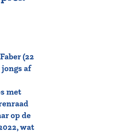
 Faber (22
 jongs af
es met
erenraad
aar op de
2022, wat