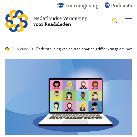
Leeromgeving
Podcasts
Zoeken
Alles
Nieuws
Agenda
Raadslid
Nieuws
Ondersteuning van de raad door de griffier vraagt om meer i
Home
Agenda
Nieuws
Opleiding
Kennis & Informatie