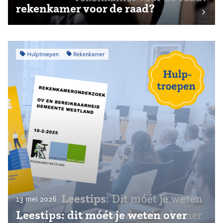
rekenkamer voor de raad?
Hulptroepen
Rekenkamer
13 mei 2026
Leestips: dit móét je weten over