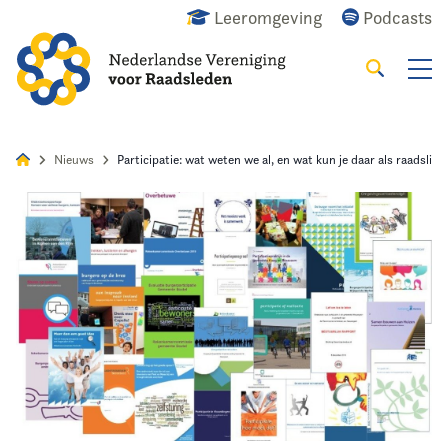
Leeromgeving
Podcasts
Zoeken
Alles
Nieuws
Agenda
Raadslid
Nieuws
Participatie: wat weten we al, en wat kun je daar als raadslid
Home
Agenda
Nieuws
Opleiding
Kennis & Informatie