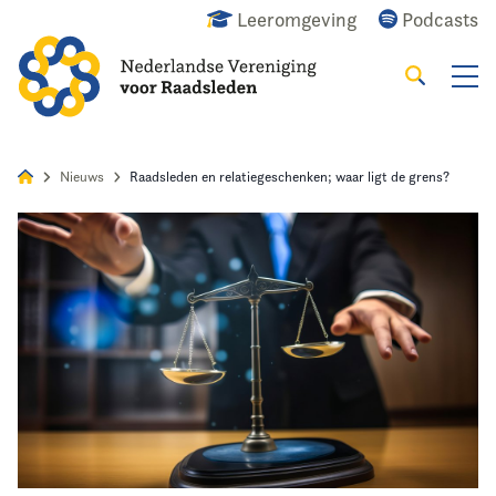
Leeromgeving
Podcasts
Zoeken
Alles
Nieuws
Agenda
Raadslid
Nieuws
Raadsleden en relatiegeschenken; waar ligt de grens?
Home
Agenda
Nieuws
Opleiding
Kennis & Informatie