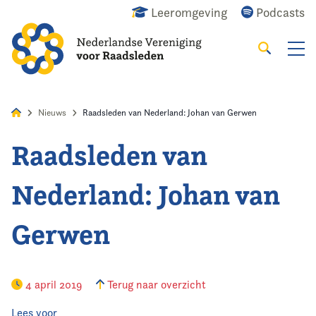
Leeromgeving
Podcasts
Zoeken
Alles
Nieuws
Agenda
Raadslid
Nieuws
Raadsleden van Nederland: Johan van Gerwen
Raadsleden van
Home
Nederland: Johan van
Agenda
Gerwen
Nieuws
Opleiding
4 april 2019
Terug naar overzicht
Kennis & Informatie
Lees voor