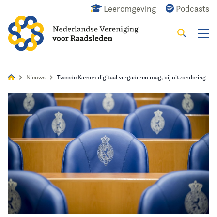
Leeromgeving
Podcasts
Zoeken
Alles
Nieuws
Agenda
Raadslid
Nieuws
Tweede Kamer: digitaal vergaderen mag, bij uitzondering
Home
Agenda
Nieuws
Opleiding
Kennis & Informatie