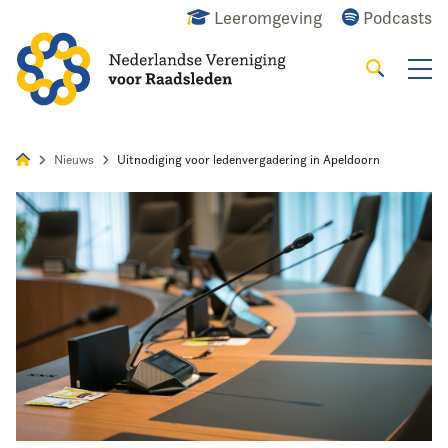
Leeromgeving
Podcasts
Zoeken
Alles
Nieuws
Agenda
Raadslid
Nieuws
Uitnodiging voor ledenvergadering in Apeldoorn
Home
Agenda
Nieuws
Opleiding
Kennis & Informatie