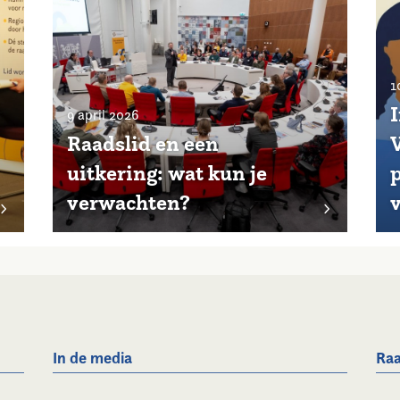
1
9 april 2026
Raadslid en een
uitkering: wat kun je
p
verwachten?
In de media
Raa