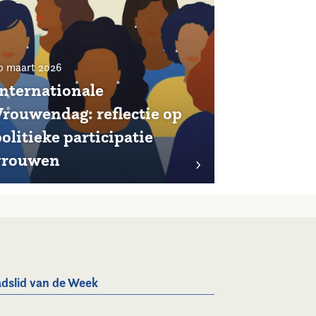
0 maart 2026
Internationale
Vrouwendag: reflectie op
olitieke participatie
vrouwen
dslid van de Week