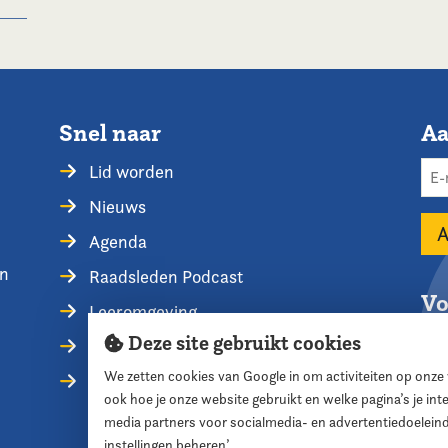
Snel naar
Aa
Lid worden
Nieuws
Agenda
en
Raadsleden Podcast
Vo
Leeromgeving
Deze site gebruikt cookies
Privacyverklaring
We zetten cookies van Google in om activiteiten op onze
Contact opnemen
ook hoe je onze website gebruikt en welke pagina’s je in
media partners voor socialmedia- en advertentiedoelein
instellingen beheren’.