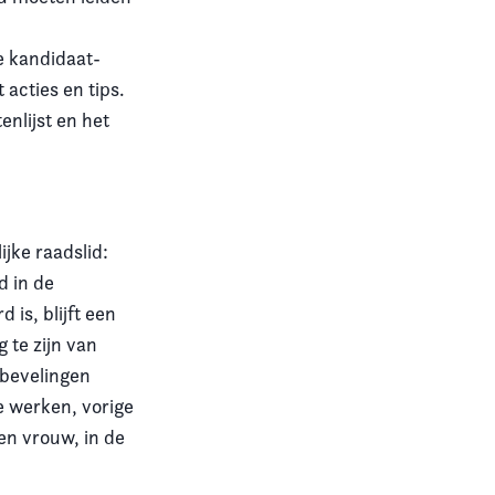
ke kandidaat-
 acties en tips.
nlijst en het
jke raadslid:
d in de
is, blijft een
 te zijn van
nbevelingen
e werken, vorige
n vrouw, in de