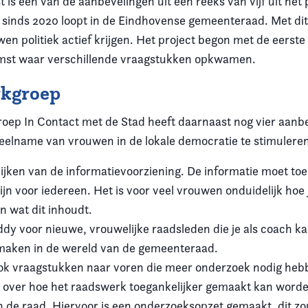
 is een van de aanbevelingen uit een reeks van vijf uit het
 sinds 2020 loopt in de Eindhovense gemeenteraad. Met dit 
en politiek actief krijgen. Het project begon met de eerste
mst waar verschillende vraagstukken opkwamen.
kgroep
ep In Contact met de Stad heeft daarnaast nog vier aanb
elname van vrouwen in de lokale democratie te stimulere
ijken van de informatievoorziening. De informatie moet toe
ijn voor iedereen. Het is voor veel vrouwen onduidelijk hoe j
n wat dit inhoudt.
dy voor nieuwe, vrouwelijke raadsleden die je als coach k
maken in de wereld van de gemeenteraad.
k vraagstukken naar voren die meer onderzoek nodig hebb
 over hoe het raadswerk toegankelijker gemaakt kan word
 de raad. Hiervoor is een onderzoeksopzet gemaakt, dit z