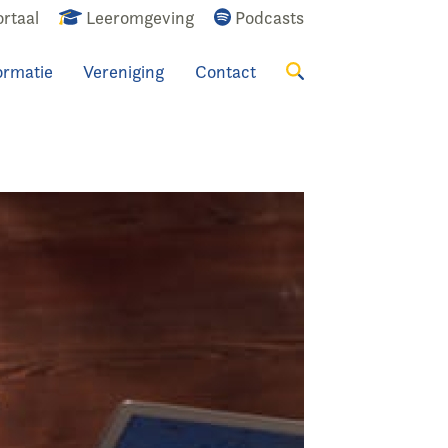
rtaal
Leeromgeving
Podcasts
ormatie
Vereniging
Contact
Zoeken