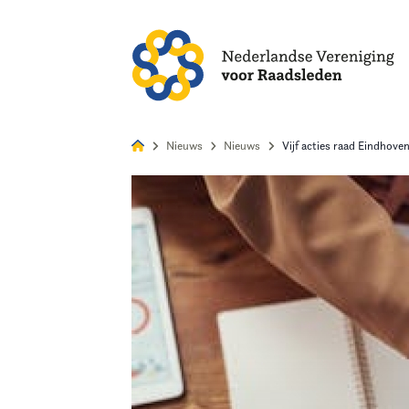
Alles
Nie
Nieuws
Nieuws
Vijf acties raad Eindhove
Home
Agenda
Nieuws
Opleiding
Kennis & Informatie