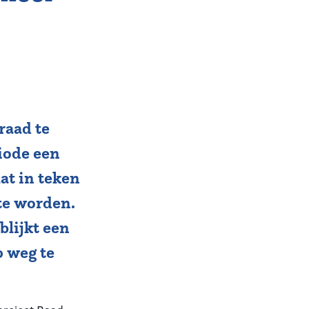
raad te
iode een
at in teken
te worden.
lijkt een
p weg te