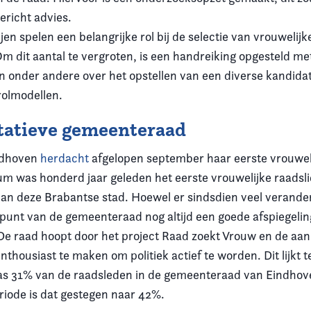
gericht advies.
ijen spelen een belangrijke rol bij de selectie van vrouwelij
m dit aantal te vergroten, is een handreiking opgesteld met
n onder andere over het opstellen van een diverse kandidate
rolmodellen.
tatieve gemeenteraad
ndhoven
herdacht
afgelopen september haar eerste vrouweli
m was honderd jaar geleden het eerste vrouwelijke raadsli
n deze Brabantse stad. Hoewel er sindsdien veel veranderd 
punt van de gemeenteraad nog altijd een goede afspiegeling
De raad hoopt door het project Raad zoekt Vrouw en de aa
housiast te maken om politiek actief te worden. Dit lijkt t
s 31% van de raadsleden in de gemeenteraad van Eindhove
riode is dat gestegen naar 42%.