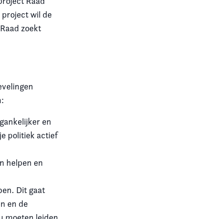
 project Raad
project wil de
 Raad zoekt
evelingen
n:
gankelijker en
e politiek actief
an helpen en
en. Dit gaat
en en de
ou moeten leiden