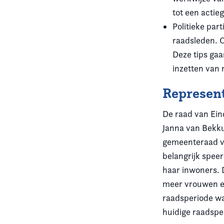
tot een actie
Politieke part
raadsleden. O
Deze tips gaa
inzetten van 
Represen
De raad van Ei
Janna van Bekku
gemeenteraad va
belangrijk speer
haar inwoners. 
meer vrouwen ent
raadsperiode wa
huidige raadspe