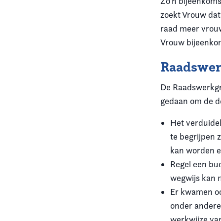
Zo’n bijeenkomst
zoekt Vrouw dat
raad meer vrouw
Vrouw bijeenko
Raadswer
De Raadswerkgro
gedaan om de de
Het verduidel
te begrijpen z
kan worden e
Regel een bud
wegwijs kan 
Er kwamen oo
onder andere
werkwijze van