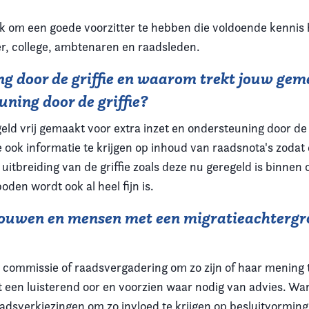
jk om een goede voorzitter te hebben die voldoende kennis h
, college, ambtenaren en raadsleden.
ng door de griffie en waarom trekt jouw ge
uning door de griffie?
geld vrij gemaakt voor extra inzet en ondersteuning door de gr
fie ook informatie te krijgen op inhoud van raadsnota's zo
n uitbreiding van de griffie zoals deze nu geregeld is binne
den wordt ook al heel fijn is.
ouwen en mensen met een migratieachtergro
n commissie of raadsvergadering om zo zijn of haar mening 
een luisterend oor en voorzien waar nodig van advies. Wanne
sverkiezingen om zo invloed te krijgen op besluitvorming.