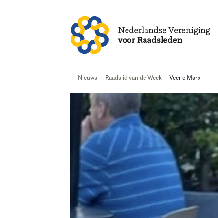
Alles
Nie
Nieuws
Raadslid van de Week
Veerle Marx
Home
Agenda
Nieuws
Opleiding
Kennis & Informatie