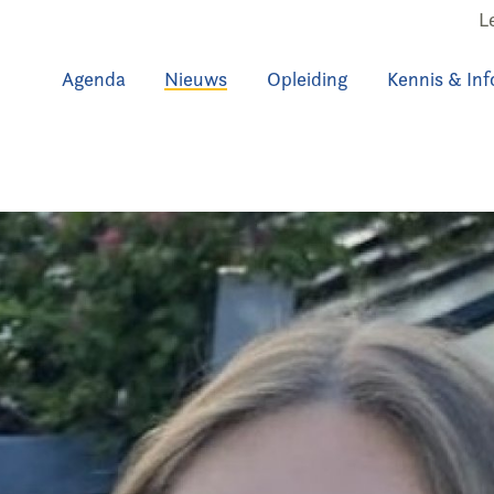
L
Agenda
Nieuws
Opleiding
Kennis & Inf
uws
Agenda
Raadslid