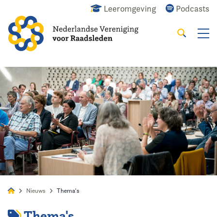
Leeromgeving
Podcasts
Zoeken
Alles
Nieuws
Agenda
Raadslid
Nieuws
Thema's
Thema's