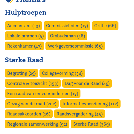
Home
Hulptroepen
Agenda
Accountant (13)
Commissieleden (17)
Griffie (66)
Nieuws
Lokale omroep (5)
Ombudsman (16)
Rekenkamer (47)
Werkgeverscommissie (65)
Opleiding
Sterke Raad
Kennis & Informatie
Begroting (29)
Collegevorming (34)
Vereniging
Controle & toezicht (153)
Dag voor de Raad (49)
Een raad van en voor iedereen (17)
Contact
Gezag van de raad (202)
Informatievoorziening (112)
Raadsakkoorden (16)
Raadsvergadering (45)
Regionale samenwerking (92)
Sterke Raad (369)