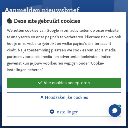
Aanmelden nieuwsbrief
Deze site gebruikt cookies
We zetten cookies van Google in om activiteiten op onze website
te analyseren en onze pagina’s te verbeteren. Hiermee zien we ook
Aanmelden
hoe je onze website gebruikt en welke pagina’s je interessant
vindt. Na je toestemming plaatsen we cookies van social media
partners voor socialmedia- en advertentiedoeleinden. Indien
Volg ons
gewenst kun je jouw voorkeuren wijzigen onder ‘Cookie-
instellingen beheren’.
Alle cookies accepteren
Noodzakelijke cookies
2026 Nederlandse Vereniging voor Raadsleden
Cookie instellingen
Instellingen
Webdesign:
XD designers