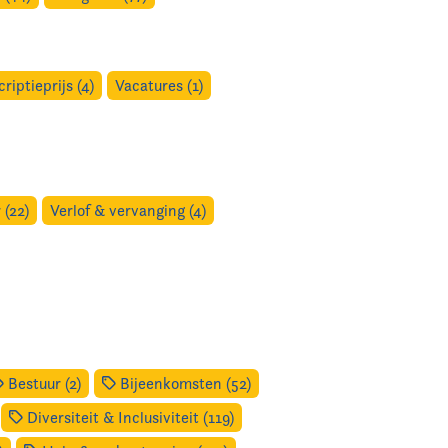
criptieprijs (4)
Vacatures (1)
 (22)
Verlof & vervanging (4)
Bestuur (2)
Bijeenkomsten (52)
Diversiteit & Inclusiviteit (119)