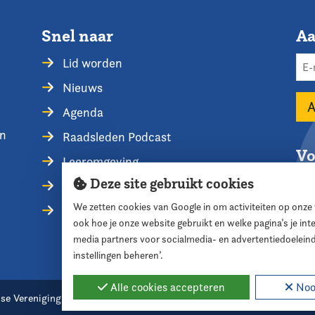
Snel naar
Aa
Lid worden
Nieuws
Agenda
en
Raadsleden Podcast
Vo
Leeromgeving
Deze site gebruikt cookies
Privacyverklaring
We zetten cookies van Google in om activiteiten op onze
Contact opnemen
ook hoe je onze website gebruikt en welke pagina’s je in
media partners voor socialmedia- en advertentiedoelein
instellingen beheren’.
Alle cookies accepteren
Nood
se Vereniging voor Raadsleden
Cookie instellingen
Webde