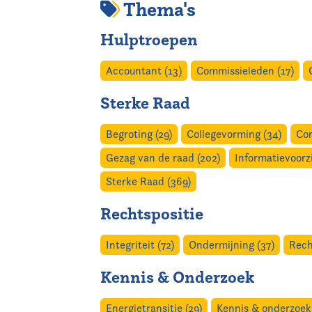
Thema's
Home
Hulptroepen
Agenda
Accountant (13)
Commissieleden (17)
Nieuws
Sterke Raad
Opleiding
Begroting (29)
Collegevorming (34)
Con
Gezag van de raad (202)
Informatievoorzi
Kennis & Informatie
Sterke Raad (369)
Vereniging
Rechtspositie
Contact
Integriteit (72)
Ondermijning (37)
Rech
Kennis & Onderzoek
Energietransitie (29)
Kennis & onderzoek 