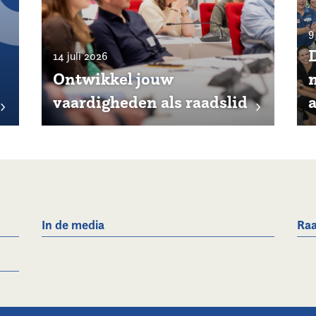
9
14 juli 2026
Ontwikkel jouw
vaardigheden als raadslid
In de media
Raa