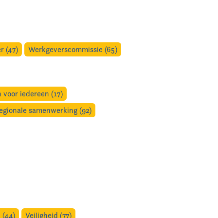
 (47)
Werkgeverscommissie (65)
 voor iedereen (17)
egionale samenwerking (92)
 (44)
Veiligheid (77)