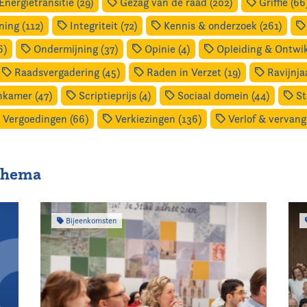
Energietransitie (29)
Gezag van de raad (202)
Griffie (66
ing (112)
Integriteit (72)
Kennis & onderzoek (261)
6)
Ondermijning (37)
Opinie (4)
Opleiding & Ontwik
Raadsvergadering (45)
Raden in Verzet (19)
Ravijnjaa
kamer (47)
Scriptieprijs (4)
Sociaal domein (44)
St
Vergoedingen (66)
Verkiezingen (136)
Verlof & vervangi
 thema
Bijeenkomsten