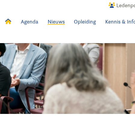
Ledenpo
Agenda
Nieuws
Opleiding
Kennis & Inf
uws
Agenda
Raadslid