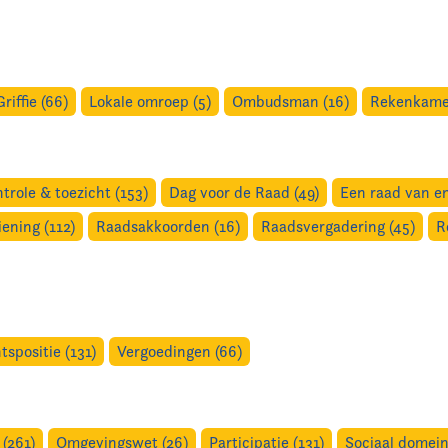
Griffie (66)
Lokale omroep (5)
Ombudsman (16)
Rekenkamer
trole & toezicht (153)
Dag voor de Raad (49)
Een raad van en
ening (112)
Raadsakkoorden (16)
Raadsvergadering (45)
R
tspositie (131)
Vergoedingen (66)
(261)
Omgevingswet (26)
Participatie (131)
Sociaal domein