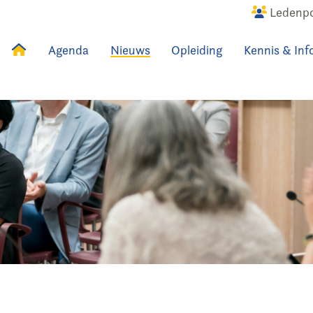
Ledenpo
Agenda
Nieuws
Opleiding
Kennis & Inf
uws
Agenda
Raadslid