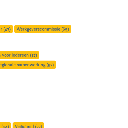
 (47)
Werkgeverscommissie (65)
 voor iedereen (17)
egionale samenwerking (92)
 (44)
Veiligheid (77)