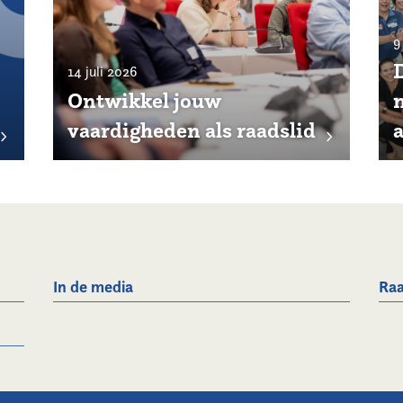
9
14 juli 2026
Ontwikkel jouw
vaardigheden als raadslid
In de media
Raa