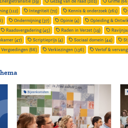
Energietransitie (29)
Gezag van de raad (202)
Griffie (66
ing (112)
Integriteit (72)
Kennis & onderzoek (261)
6)
Ondermijning (37)
Opinie (4)
Opleiding & Ontwik
Raadsvergadering (45)
Raden in Verzet (19)
Ravijnjaa
kamer (47)
Scriptieprijs (4)
Sociaal domein (44)
St
Vergoedingen (66)
Verkiezingen (136)
Verlof & vervangi
 thema
Bijeenkomsten