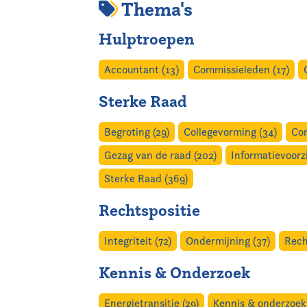
Thema's
Home
Hulptroepen
Agenda
Accountant (13)
Commissieleden (17)
Nieuws
Sterke Raad
Opleiding
Begroting (29)
Collegevorming (34)
Con
Gezag van de raad (202)
Informatievoorzi
Kennis & Informatie
Sterke Raad (369)
Vereniging
Rechtspositie
Contact
Integriteit (72)
Ondermijning (37)
Rech
Kennis & Onderzoek
Energietransitie (29)
Kennis & onderzoek 