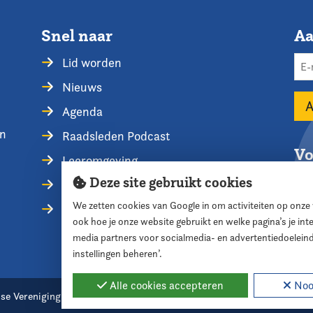
Snel naar
Aa
Lid worden
Nieuws
Agenda
en
Raadsleden Podcast
Vo
Leeromgeving
Deze site gebruikt cookies
Privacyverklaring
We zetten cookies van Google in om activiteiten op onze
Contact opnemen
ook hoe je onze website gebruikt en welke pagina’s je in
media partners voor socialmedia- en advertentiedoelein
instellingen beheren’.
Alle cookies accepteren
Nood
se Vereniging voor Raadsleden
Cookie instellingen
Webde