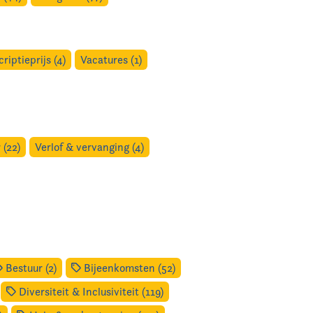
criptieprijs (4)
Vacatures (1)
 (22)
Verlof & vervanging (4)
Bestuur (2)
Bijeenkomsten (52)
Diversiteit & Inclusiviteit (119)