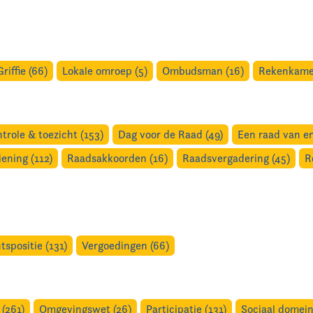
Griffie (66)
Lokale omroep (5)
Ombudsman (16)
Rekenkamer
trole & toezicht (153)
Dag voor de Raad (49)
Een raad van en
ening (112)
Raadsakkoorden (16)
Raadsvergadering (45)
R
tspositie (131)
Vergoedingen (66)
(261)
Omgevingswet (26)
Participatie (131)
Sociaal domein