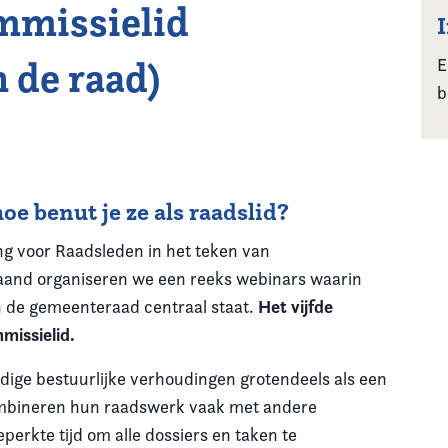
mmissielid
 de raad)
E
b
oe benut je ze als raadslid?
ng voor Raadsleden in het teken van
maand organiseren we een reeks webinars waarin
Het vijfde
n de gemeenteraad centraal staat.
missielid.
dige bestuurlijke verhoudingen grotendeels als een
mbineren hun raadswerk vaak met andere
rkte tijd om alle dossiers en taken te