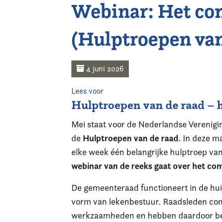
Webinar: Het co
Home
(Hulptroepen van
Agenda
Nieuws
4 juni 2026
Opleiding
Lees voor
Hulptroepen van de raad – h
Kennis & Informatie
Mei staat voor de Nederlandse Verenigi
Hulptroepen van de raad
de
. In deze 
Vereniging
elke week één belangrijke hulptroep va
webinar van de reeks gaat over het com
Contact
De gemeenteraad functioneert in de hui
vorm van
lekenbestuur
. Raadsleden co
werkzaamheden en hebben daardoor bepe