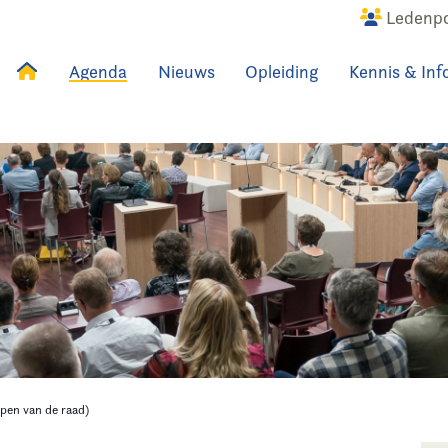
Ledenpo
Agenda
Nieuws
Opleiding
Kennis & Inf
uws
Agenda
Raadslid
pen van de raad)