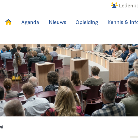
Ledenpo
Agenda
Nieuws
Opleiding
Kennis & Inf
uws
Agenda
Raadslid
ng