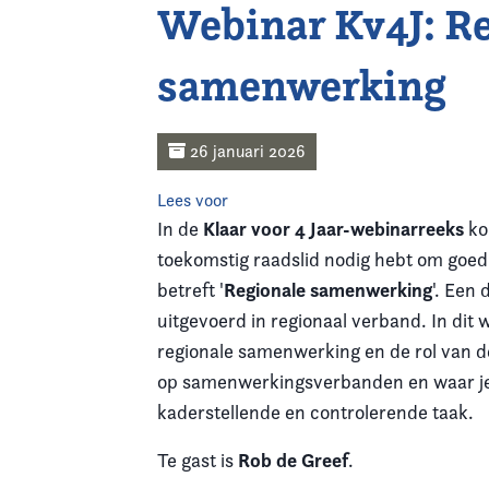
Webinar Kv4J: R
Home
samenwerking
Agenda
Nieuws
26 januari 2026
Opleiding
Lees voor
Klaar voor 4 Jaar-webinarreeks
In de
ko
Kennis & Informatie
toekomstig raadslid nodig hebt om goed
Regionale samenwerking
betreft '
'. Een
Vereniging
uitgevoerd in regionaal verband. In dit 
regionale samenwerking en de rol van de
Contact
op samenwerkingsverbanden en waar je o
kaderstellende en controlerende taak.
Rob de Greef
Te gast is
.