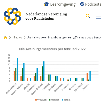
Leeromgeving
Podcasts
Zoeken
Alles
Nieuws
Agenda
Raadslid
Nieuws
Aantal vrouwen in ambt in opmars; 36% sinds 2022 benoem
Home
Agenda
Nieuws
Opleiding & Ontwikkeling
Kennis & Informatie