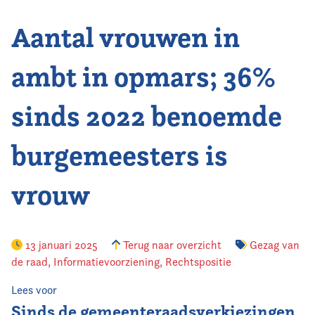
Aantal vrouwen in
Vereniging
Contact
ambt in opmars; 36%
sinds 2022 benoemde
burgemeesters is
vrouw
13 januari 2025
Terug naar overzicht
Gezag van
de raad
,
Informatievoorziening
,
Rechtspositie
Lees voor
Sinds de gemeenteraadsverkiezingen