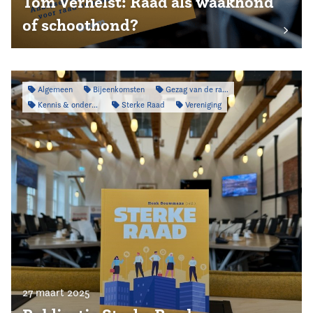
Tom Verhelst: Raad als waakhond
of schoothond?
Algemeen
Bijeenkomsten
Gezag van de raad
Kennis & onderzoek
Sterke Raad
Vereniging
27 maart 2025