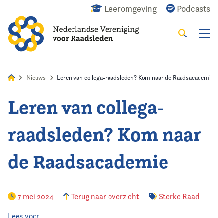
Leeromgeving
Podcasts
Zoeken
Alles
Nieuws
Agenda
Raadslid
Nieuws
Leren van collega-raadsleden? Kom naar de Raadsacademie
Leren van collega-
Home
raadsleden? Kom naar
Agenda
de Raadsacademie
Nieuws
Opleiding
7 mei 2024
Terug naar overzicht
Sterke Raad
Kennis & Informatie
Lees voor