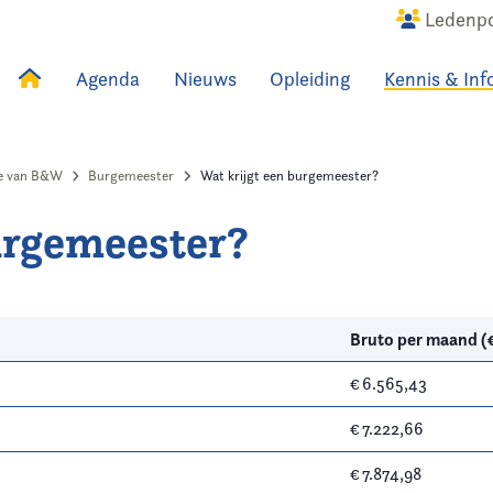
Ledenpo
Agenda
Nieuws
Opleiding
Kennis & Inf
uws
Agenda
Raadslid
ge van B&W
Burgemeester
Wat krijgt een burgemeester?
urgemeester?
Bruto per maand (
€ 6.565,43
€ 7.222,66
€ 7.874,98