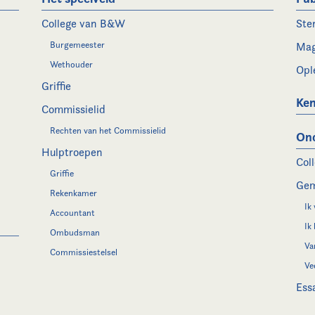
College van B&W
Ste
Burgemeester
Mag
Wethouder
Opl
Griffie
Ken
Commissielid
Rechten van het Commissielid
On
Hulptroepen
Col
Griffie
Gem
Rekenkamer
Ik
Accountant
Ik
Ombudsman
Va
Commissiestelsel
Ve
Ess