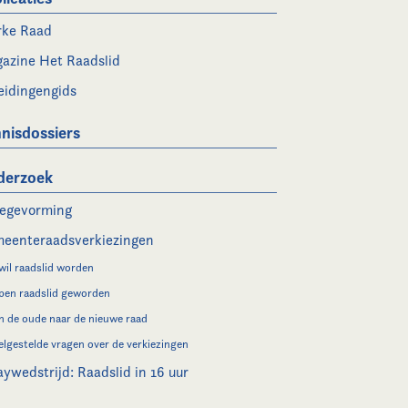
rke Raad
azine Het Raadslid
eidingengids
nisdossiers
derzoek
legevorming
eenteraadsverkiezingen
 wil raadslid worden
 ben raadslid geworden
n de oude naar de nieuwe raad
elgestelde vragen over de verkiezingen
aywedstrijd: Raadslid in 16 uur