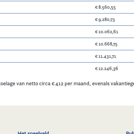
€ 8.560,55
€ 9.280,73
€ 10.062,61
€ 10.668,75
€ 11.431,71
€ 12.246,36
oelage van netto circa € 412 per maand, evenals vakantiege
Het speelveld
Pub