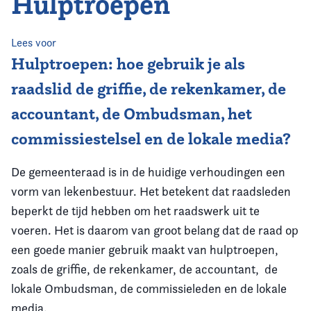
Hulptroepen
Home
Agenda
Lees voor
Hulptroepen: hoe gebruik je als
Nieuws
raadslid de griffie, de rekenkamer, de
accountant, de Ombudsman, het
Opleiding
commissiestelsel en de lokale media?
Kennis & Informatie
De gemeenteraad is in de huidige verhoudingen een
Vereniging
vorm van lekenbestuur. Het betekent dat raadsleden
beperkt de tijd hebben om het raadswerk uit te
Contact
voeren. Het is daarom van groot belang dat de raad op
een goede manier gebruik maakt van hulptroepen,
zoals de griffie, de rekenkamer, de accountant, de
lokale Ombudsman, de commissieleden en de lokale
media.