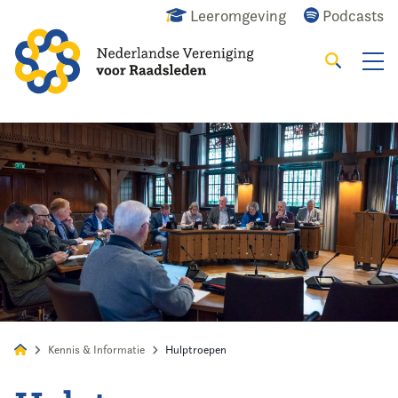
Leeromgeving
Podcasts
Zoeken
Alles
Nieuws
Agenda
Raadslid
Kennis & Informatie
Hulptroepen