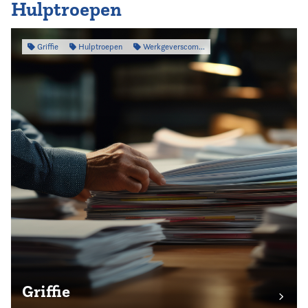
Hulptroepen
Griffie
Hulptroepen
Werkgeverscommissie
Griffie