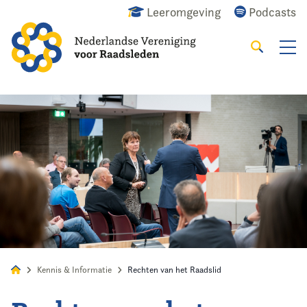
Leeromgeving
Podcasts
Zoeken
Alles
Nieuws
Agenda
Raadslid
Kennis & Informatie
Rechten van het Raadslid