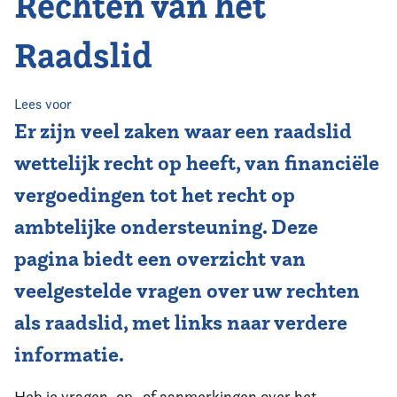
Rechten van het
Home
Raadslid
Agenda
Nieuws
Lees voor
Er zijn veel zaken waar een raadslid
Opleiding
wettelijk recht op heeft, van financiële
vergoedingen tot het recht op
Kennis & Informatie
ambtelijke ondersteuning. Deze
Vereniging
pagina biedt een overzicht van
veelgestelde vragen over uw rechten
Contact
als raadslid, met links naar verdere
informatie.
Heb je vragen, op- of aanmerkingen over het