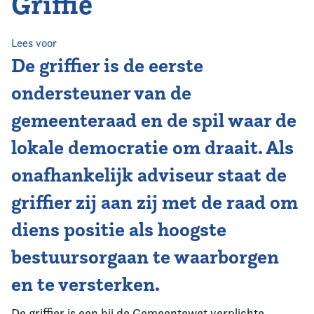
Griffie
Home
Agenda
Lees voor
De griffier is de eerste
Nieuws
ondersteuner van de
gemeenteraad en de spil waar de
Opleiding
lokale democratie om draait. Als
Kennis & Informatie
onafhankelijk adviseur staat de
Vereniging
griffier zij aan zij met de raad om
diens positie als hoogste
Contact
bestuursorgaan te waarborgen
en te versterken.
De griffier is een bij de Gemeentewet verplichte