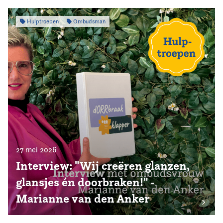
Hulptroepen
Ombudsman
27 mei 2026
Interview: "Wij creëren glanzen,
glansjes én doorbraken!" -
Marianne van den Anker