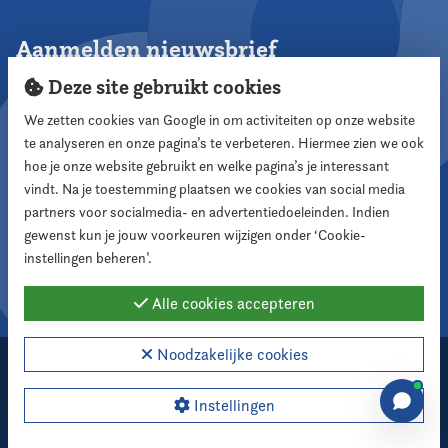
Aanmelden nieuwsbrief
Deze site gebruikt cookies
We zetten cookies van Google in om activiteiten op onze website
te analyseren en onze pagina’s te verbeteren. Hiermee zien we ook
Aanmelden
hoe je onze website gebruikt en welke pagina’s je interessant
vindt. Na je toestemming plaatsen we cookies van social media
partners voor socialmedia- en advertentiedoeleinden. Indien
Volg ons
gewenst kun je jouw voorkeuren wijzigen onder ‘Cookie-
instellingen beheren’.
Alle cookies accepteren
Noodzakelijke cookies
2026 Nederlandse Vereniging voor Raadsleden
Cookie instellingen
Instellingen
Webdesign:
XD designers