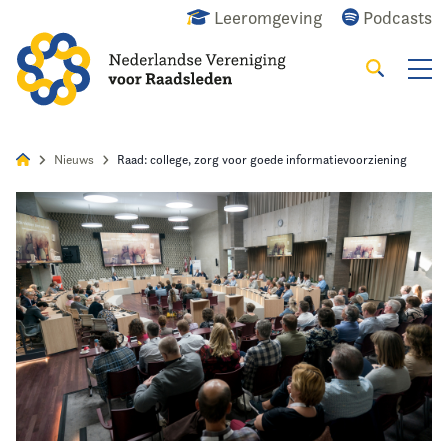
Leeromgeving
Podcasts
Zoeken
Alles
Nieuws
Agenda
Raadslid
Nieuws
Raad: college, zorg voor goede informatievoorziening
Home
Agenda
Nieuws
Opleiding & Ontwikkeling
Kennis & Informatie