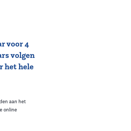
ar voor 4
ars volgen
 het hele
eden aan het
e online