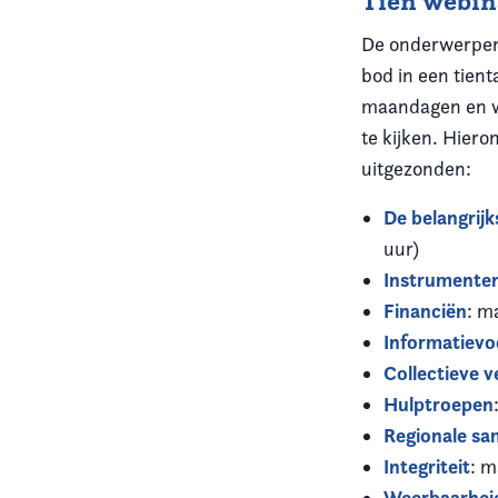
Tien webin
De onderwerpen
bod in een tien
maandagen en wo
te kijken. Hier
uitgezonden:
De belangrij
uur)
Instrumente
Financiën
: m
Informatievo
Collectieve 
Hulptroepen
Regionale s
Integriteit
: m
Weerbaarhei