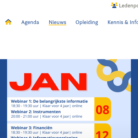
Ledenpo
Agenda
Nieuws
Opleiding
Kennis & Inf
uws
Agenda
Raadslid