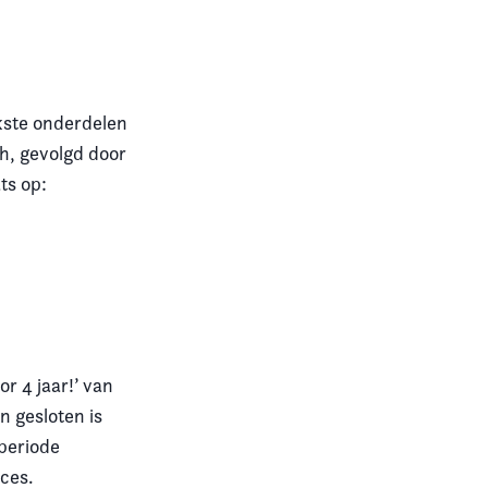
kste onderdelen
h, gevolgd door
ts op:
or 4 jaar!’ van
n gesloten is
 periode
eces.