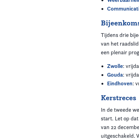
Communicat
Bijeenkoms
Tijdens drie bi
van het raadsli
een plenair pr
Zwolle
: vrijd
Gouda
: vrijd
Eindhoven
: 
Kerstreces
In de tweede wee
start. Let op d
van 22 december
uitgeschakeld. 