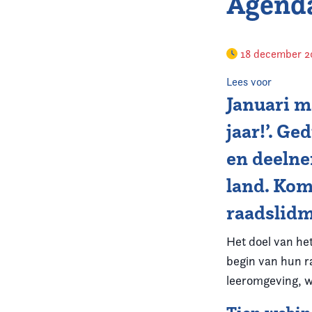
Agenda
18 december 
Lees voor
Januari ma
jaar!’. G
en deelne
land. Kom
raadslid
Het doel van het
begin van hun r
leeromgeving, w