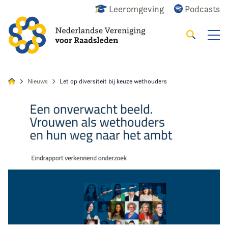
Leeromgeving
Podcasts
Zoeken
Alles
Nieuws
Agenda
Raadslid
Nieuws
Let op diversiteit bij keuze wethouders
Home
Agenda
Nieuws
Opleiding
Kennis & Informatie