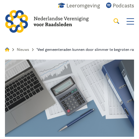
Leeromgeving
Podcasts
Zoeken
Alles
Nieuws
Agenda
Raadslid
Nieuws
‘Veel gemeenteraden kunnen door slimmer te begroten ravij
Home
Agenda
Nieuws
Opleiding & Ontwikkeling
Kennis & Informatie