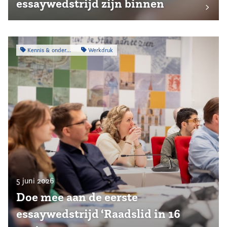
essaywedstrijd zijn binnen
Kennis & onderzoek
Werkdruk
5 juni 2026
Doe mee aan de eerste
essaywedstrijd ‘Raadslid in 16