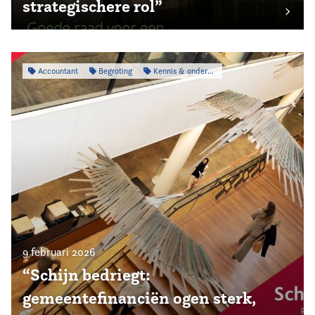
strategischere rol”
Accountant
Begroting
Kennis & onderzoek
9 februari 2026
“Schijn bedriegt:
gemeentefinanciën ogen sterk,