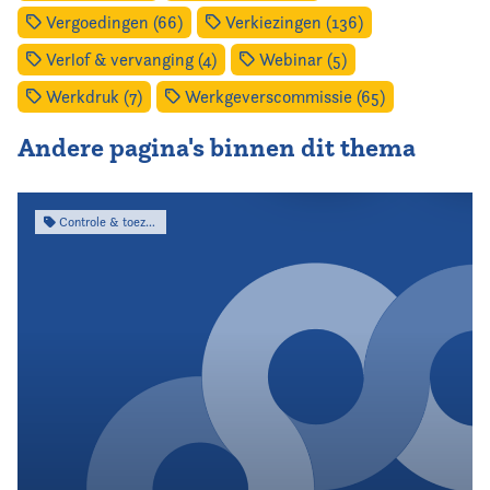
Vergoedingen (66)
Verkiezingen (136)
Verlof & vervanging (4)
Webinar (5)
Werkdruk (7)
Werkgeverscommissie (65)
Andere pagina's binnen dit thema
Controle & toezicht