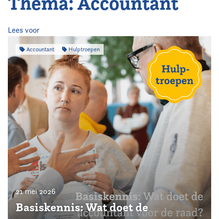
Thema: Accountant
Home
Agenda
Lees voor
Accountant
Hulptroepen
Nieuws
Opleiding
Kennis & Informatie
Vereniging
Contact
21 mei 2026
Basiskennis: Wat doet de