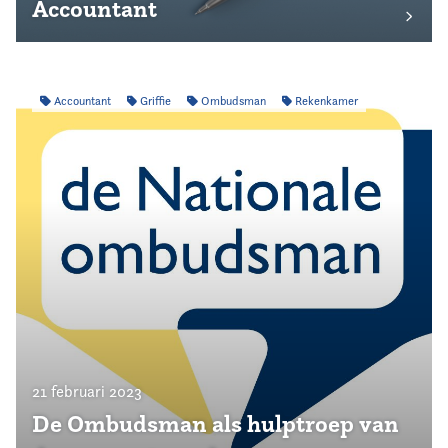
Accountant
Accountant
Griffie
Ombudsman
Rekenkamer
21 februari 2023
De Ombudsman als hulptroep van