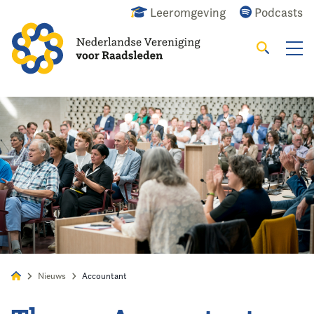
Leeromgeving
Podcasts
Zoeken
Alles
Nieuws
Agenda
Raadslid
Nieuws
Accountant