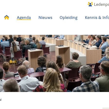
Ledenpo
Agenda
Nieuws
Opleiding
Kennis & Inf
uws
Agenda
Raadslid
al