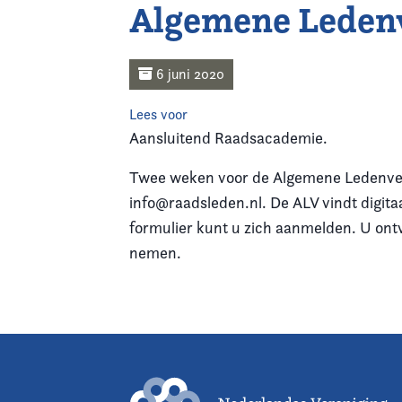
Algemene Ledenv
Home
Agenda
6 juni 2020
Lees voor
Nieuws
Aansluitend Raadsacademie.
Opleiding
Twee weken voor de Algemene Ledenver
info@raadsleden.nl. De ALV vindt digitaa
Kennis & Informatie
formulier kunt u zich aanmelden. U ontv
nemen.
Vereniging
Contact