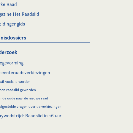
rke Raad
azine Het Raadslid
eidingengids
nisdossiers
derzoek
legevorming
eenteraadsverkiezingen
 wil raadslid worden
 ben raadslid geworden
n de oude naar de nieuwe raad
elgestelde vragen over de verkiezingen
aywedstrijd: Raadslid in 16 uur