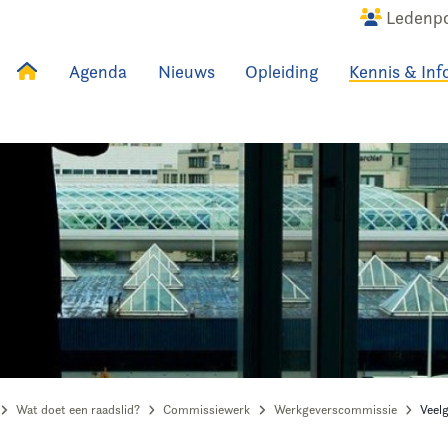
Ledenpo
Agenda
Nieuws
Opleiding
Kennis & Inf
uws
Agenda
Raadslid
Wat doet een raadslid?
Commissiewerk
Werkgeverscommissie
Veel