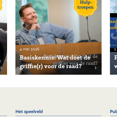
4 mei 2026
1
Basiskennis: Wat doet de
P
griffie(r) voor de raad?
Het speelveld
Pub