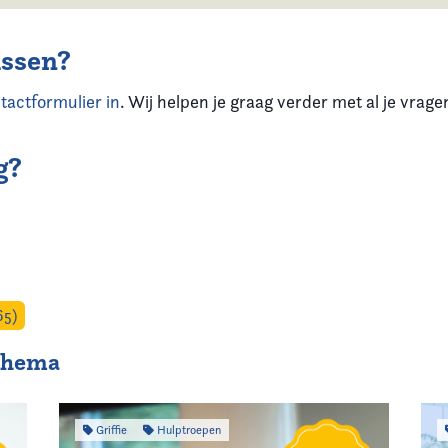
ussen?
tactformulier in
. Wij helpen je graag verder met al je vrag
g?
65)
 thema
Griffie
Hulptroepen