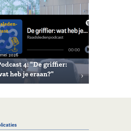
 mei 2026
odcast 4: "De griffier:
wat heb je eraan?"
licaties