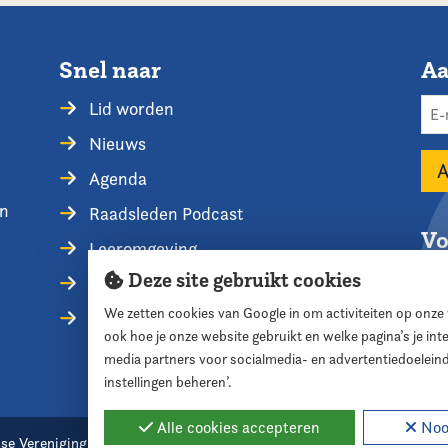
Snel naar
Aa
Lid worden
Nieuws
Agenda
en
Raadsleden Podcast
Vo
Leeromgeving
Deze site gebruikt cookies
Privacyverklaring
We zetten cookies van Google in om activiteiten op onze
Contact opnemen
ook hoe je onze website gebruikt en welke pagina’s je in
media partners voor socialmedia- en advertentiedoelein
instellingen beheren’.
Alle cookies accepteren
Nood
se Vereniging voor Raadsleden
Cookie instellingen
Webde