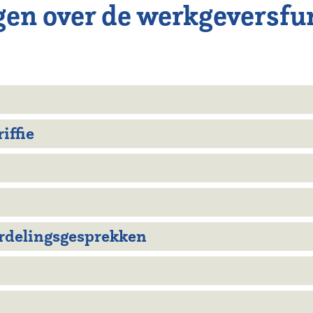
gen over de werkgeversfu
iffie
rdelingsgesprekken