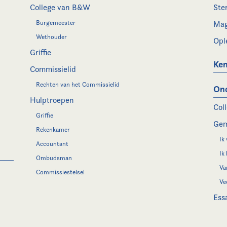
College van B&W
Ste
Burgemeester
Mag
Wethouder
Opl
Griffie
Ken
Commissielid
Rechten van het Commissielid
On
Hulptroepen
Col
Griffie
Gem
Rekenkamer
Ik
Accountant
Ik
Ombudsman
Va
Commissiestelsel
Ve
Ess