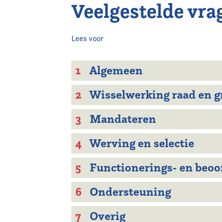
Veelgestelde vra
Home
Agenda
Lees voor
Nieuws
1
Algemeen
Opleiding
2
Wisselwerking raad en gr
3
Mandateren
Kennis & Informatie
4
Werving en selectie
Vereniging
5
Functionerings- en beoo
Contact
6
Ondersteuning
7
Overig