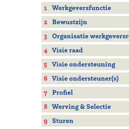
1
Werkgeversfunctie
2
Bewustzijn
3
Organisatie werkgeversr
4
Visie raad
5
Visie ondersteuning
6
Visie ondersteuner(s)
7
Profiel
8
Werving & Selectie
9
Sturen