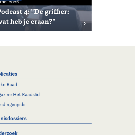
 mei 2026
odcast 4: "De griffier:
wat heb je eraan?"
licaties
rke Raad
azine Het Raadslid
eidingengids
nisdossiers
derzoek