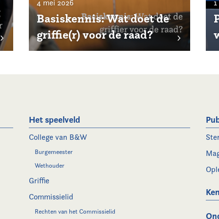
4 mei 2026
1
Basiskennis: Wat doet de
P
griffie(r) voor de raad?
Het speelveld
Pub
College van B&W
Ste
Burgemeester
Mag
Wethouder
Opl
Griffie
Ken
Commissielid
Rechten van het Commissielid
On