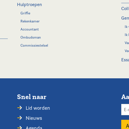
Hulptroepen
Col
Griffie
Gem
Rekenkamer
Ik
Accountant
Ik
Ombudsman
Va
Commissiestelsel
Ve
Ess
Snel naar
Aa
Lid worden
Nieuws
Agenda