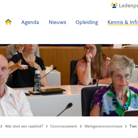
Ledenpo
Agenda
Nieuws
Opleiding
Kennis & Inf
uws
Agenda
Raadslid
Wat doet een raadslid?
Commissiewerk
Werkgeverscommissie
Tien