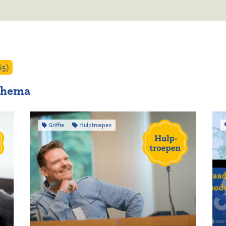
65)
 thema
Griffie
Hulptroepen