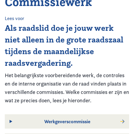
Commissiewerk
Home
Agenda
Lees voor
Als raadslid doe je jouw werk
Nieuws
niet alleen in de grote raadszaal
tijdens de maandelijkse
Opleiding
raadsvergadering.
Kennis & Informatie
Het belangrijkste voorbereidende werk, de controles
Vereniging
en de interne organisatie van de raad vinden plaats in
verschillende commissies. Welke commissies er zijn en
Contact
wat ze precies doen, lees je hieronder.
Werkgeverscommissie