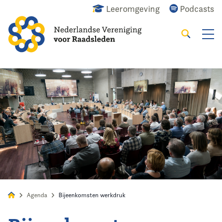
Leeromgeving
Podcasts
Zoeken
Alles
Nieuws
Agenda
Raadslid
Agenda
Bijeenkomsten werkdruk