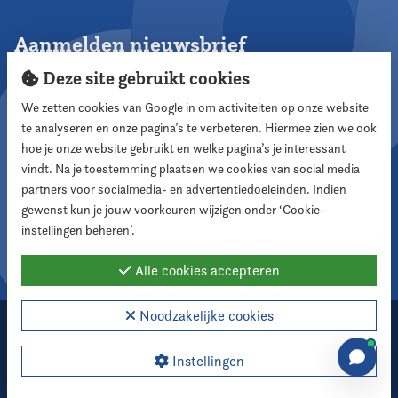
Aanmelden nieuwsbrief
Deze site gebruikt cookies
We zetten cookies van Google in om activiteiten op onze website
te analyseren en onze pagina’s te verbeteren. Hiermee zien we ook
Aanmelden
hoe je onze website gebruikt en welke pagina’s je interessant
vindt. Na je toestemming plaatsen we cookies van social media
partners voor socialmedia- en advertentiedoeleinden. Indien
Volg ons
gewenst kun je jouw voorkeuren wijzigen onder ‘Cookie-
instellingen beheren’.
Alle cookies accepteren
Noodzakelijke cookies
2026 Nederlandse Vereniging voor Raadsleden
Cookie instellingen
Instellingen
Webdesign:
XD designers