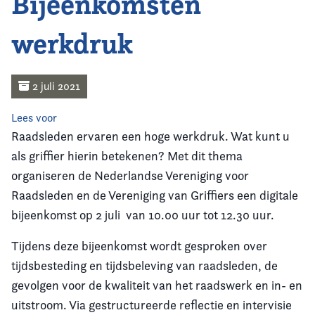
Bijeenkomsten
Home
werkdruk
Agenda
Nieuws
2 juli 2021
Opleiding
Lees voor
Raadsleden ervaren een hoge werkdruk. Wat kunt u
Kennis & Informatie
als griffier hierin betekenen? Met dit thema
organiseren de Nederlandse Vereniging voor
Vereniging
Raadsleden en de Vereniging van Griffiers een digitale
bijeenkomst op 2 juli van 10.00 uur tot 12.30 uur.
Contact
Tijdens deze bijeenkomst wordt gesproken over
tijdsbesteding en tijdsbeleving van raadsleden, de
gevolgen voor de kwaliteit van het raadswerk en in- en
uitstroom. Via gestructureerde reflectie en intervisie