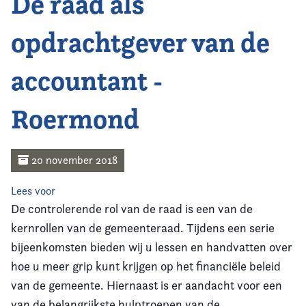
De raad als
Home
opdrachtgever van de
Agenda
accountant -
Nieuws
Roermond
Opleiding
Kennis & Informatie
20 november 2018
Vereniging
Lees voor
De controlerende rol van de raad is een van de
Contact
kernrollen van de gemeenteraad. Tijdens een serie
bijeenkomsten bieden wij u lessen en handvatten over
hoe u meer grip kunt krijgen op het financiële beleid
van de gemeente. Hiernaast is er aandacht voor een
van de belangrijkste hulptroepen van de