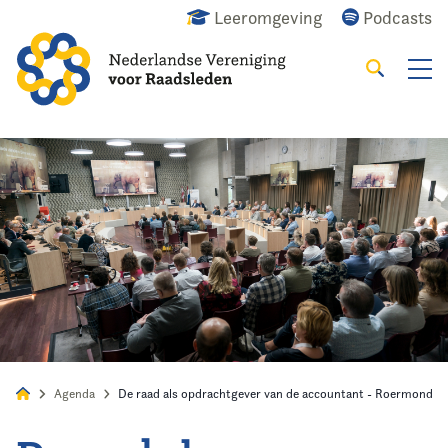
Leeromgeving
Podcasts
Zoeken
Alles
Nieuws
Agenda
Raadslid
Agenda
De raad als opdrachtgever van de accountant - Roermond