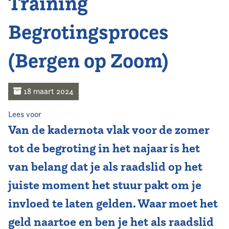
Training
Home
Begrotingsproces
Agenda
(Bergen op Zoom)
Nieuws
Opleiding
18 maart 2024
Kennis & Informatie
Lees voor
Van de kadernota vlak voor de zomer
Vereniging
tot de begroting in het najaar is het
van belang dat je als raadslid op het
Contact
juiste moment het stuur pakt om je
invloed te laten gelden. Waar moet het
geld naartoe en ben je het als raadslid