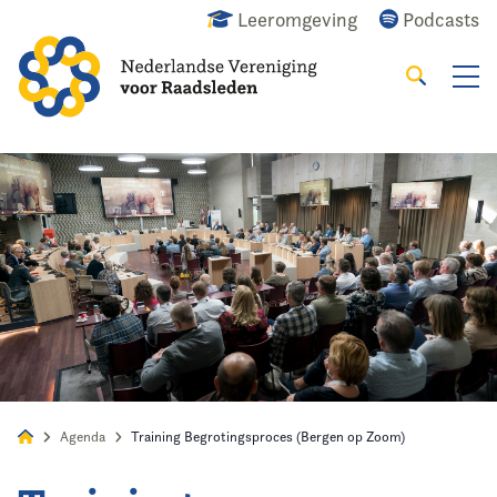
Leeromgeving
Podcasts
Zoeken
Alles
Nieuws
Agenda
Raadslid
Agenda
Training Begrotingsproces (Bergen op Zoom)