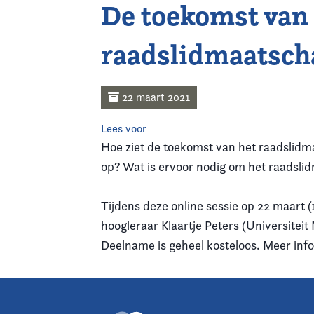
De toekomst van
Home
raadslidmaatscha
Agenda
Nieuws
22 maart 2021
Opleiding
Lees voor
Hoe ziet de toekomst van het raadslidma
Kennis & Informatie
op? Wat is ervoor nodig om het raadsli
Vereniging
Tijdens deze online sessie op 22 maart 
hoogleraar Klaartje Peters (Universitei
Contact
Deelname is geheel kosteloos. Meer info