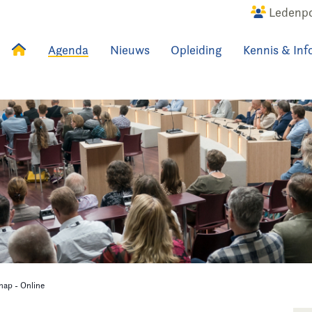
Ledenpo
Agenda
Nieuws
Opleiding
Kennis & Inf
uws
Agenda
Raadslid
hap - Online