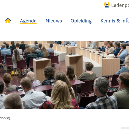
Ledenpo
Agenda
Nieuws
Opleiding
Kennis & Inf
uws
Agenda
Raadslid
ldoorn)