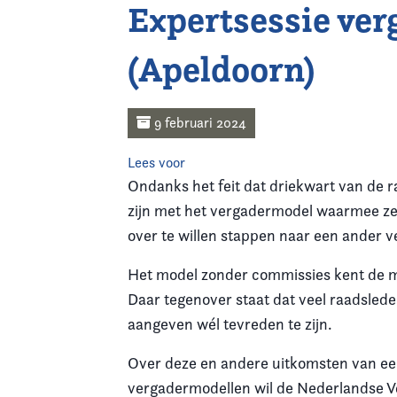
Expertsessie ve
Home
(Apeldoorn)
Agenda
Nieuws
9 februari 2024
Opleiding
Lees voor
Ondanks het feit dat driekwart van de 
Kennis & Informatie
zijn met het vergadermodel waarmee ze
over te willen stappen naar een ander 
Vereniging
Het model zonder commissies kent de m
Daar tegenover staat dat veel raadsle
Contact
aangeven wél tevreden te zijn.
Over deze en andere uitkomsten van ee
vergadermodellen wil de Nederlandse Ve