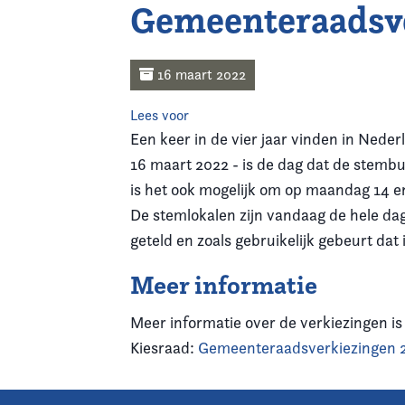
Gemeenteraadsve
Home
Agenda
16 maart 2022
Lees voor
Nieuws
Een keer in de vier jaar vinden in Ned
16 maart 2022 - is de dag dat de stemb
Opleiding
is het ook mogelijk om op maandag 14 e
Kennis & Informatie
De stemlokalen zijn vandaag de hele d
geteld en zoals gebruikelijk gebeurt dat
Vereniging
Meer informatie
Contact
Meer informatie over de verkiezingen is
Kiesraad:
Gemeenteraadsverkiezingen 