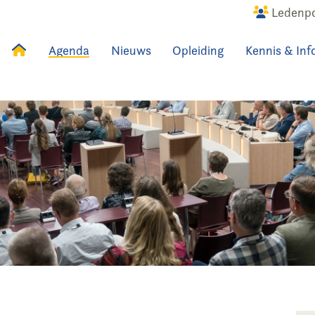
Ledenpo
Agenda
Nieuws
Opleiding
Kennis & Inf
uws
Agenda
Raadslid