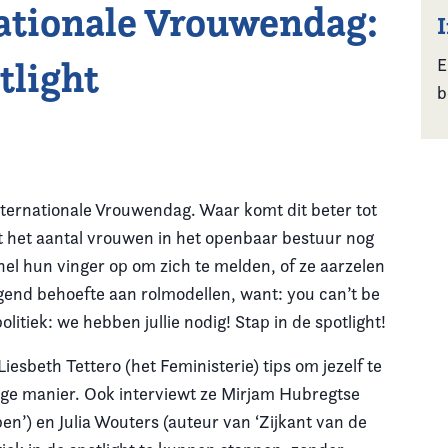
tionale Vrouwendag:
tlight
E
b
nternationale Vrouwendag. Waar komt dit beter tot
ijft het aantal vrouwen in het openbaar bestuur nog
nel hun vinger op om zich te melden, of ze aarzelen
end behoefte aan rolmodellen, want: you can’t be
litiek: we hebben jullie nodig! Stap in de spotlight!
iesbeth Tettero (het Feministerie) tips om jezelf te
tige manier. Ook interviewt ze Mirjam Hubregtse
en’) en Julia Wouters (auteur van ‘Zijkant van de