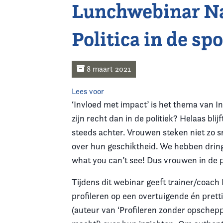
Lunchwebinar Na
Home
Politica in de spo
Agenda
Nieuws
8 maart 2021
Opleiding & Ontwikkeling
Lees voor
‘Invloed met impact’ is het thema van I
Kennis & Informatie
zijn recht dan in de politiek? Helaas bl
steeds achter. Vrouwen steken niet zo s
Vereniging
over hun geschiktheid. We hebben dring
what you can’t see! Dus vrouwen in de po
Contact
Tijdens dit webinar geeft trainer/coach L
profileren op een overtuigende én pret
(auteur van ‘Profileren zonder opschepp