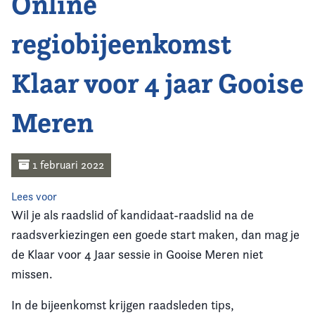
Online
Home
regiobijeenkomst
Agenda
Klaar voor 4 jaar Gooise
Nieuws
Meren
Opleiding
Kennis & Informatie
1 februari 2022
Vereniging
Lees voor
Wil je als raadslid of kandidaat-raadslid na de
Contact
raadsverkiezingen een goede start maken, dan mag je
de Klaar voor 4 Jaar sessie in Gooise Meren niet
missen.
In de bijeenkomst krijgen raadsleden tips,