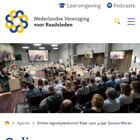
Leeromgeving
Podcasts
Zoeken
Alles
Nieuws
Agenda
Raadslid
Agenda
Online regiobijeenkomst Klaar voor 4 jaar Gooise Meren