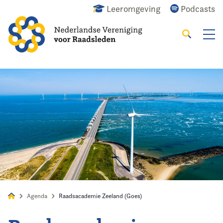
Leeromgeving
Podcasts
Zoeken
Alles
Nieuws
Agenda
Raadslid
Agenda
Raadsacademie Zeeland (Goes)