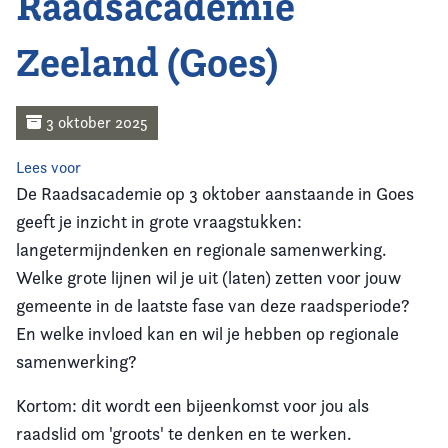
Raadsacademie
Home
Zeeland (Goes)
Agenda
Nieuws
3 oktober 2025
Opleiding
Lees voor
De Raadsacademie op 3 oktober aanstaande in Goes
Kennis & Informatie
geeft je inzicht in grote vraagstukken:
langetermijndenken en regionale samenwerking.
Vereniging
Welke grote lijnen wil je uit (laten) zetten voor jouw
gemeente in de laatste fase van deze raadsperiode?
Contact
En welke invloed kan en wil je hebben op regionale
samenwerking?
Kortom: dit wordt een bijeenkomst voor jou als
raadslid om 'groots' te denken en te werken.