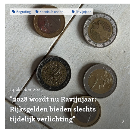
Begroting
Kennis & onderzoek
Ravijnjaar
14 oktober 2025
"2028 wordt nu Ravijnjaar:
Rijksgelden bieden slechts
tijdelijk verlichting"