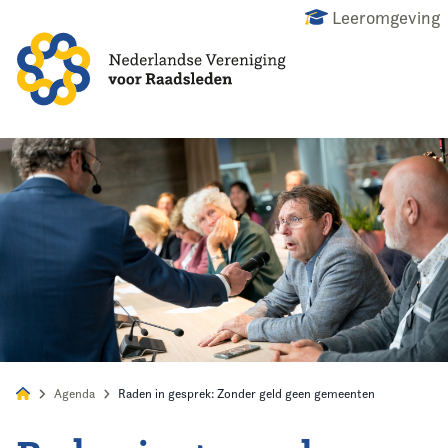
Leeromgeving
Alles
Nieuws
Agenda
Raadslid
Agenda
Raden in gesprek: Zonder geld geen gemeenten