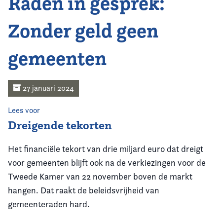
Raden in gesprek:
Home
Zonder geld geen
Agenda
gemeenten
Nieuws
Opleiding & Ontwikkeling
27 januari 2024
Kennis & Informatie
Lees voor
Dreigende tekorten
Vereniging
Het financiële tekort van drie miljard euro dat dreigt
Contact
voor gemeenten blijft ook na de verkiezingen voor de
Tweede Kamer van 22 november boven de markt
hangen. Dat raakt de beleidsvrijheid van
gemeenteraden hard.