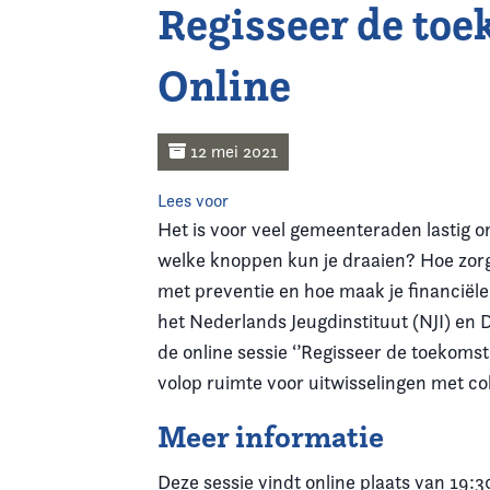
Regisseer de toe
Home
Online
Agenda
Nieuws
12 mei 2021
Opleiding
Lees voor
Het is voor veel gemeenteraden lastig o
Kennis & Informatie
welke knoppen kun je draaien? Hoe zorg 
met preventie en hoe maak je financiële r
Vereniging
het Nederlands Jeugdinstituut (NJI) en D
de online sessie ‘’Regisseer de toekomst 
Contact
volop ruimte voor uitwisselingen met co
Meer informatie
Deze sessie vindt online plaats van 19:30