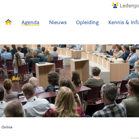
Ledenpo
Agenda
Nieuws
Opleiding
Kennis & Inf
uws
Agenda
Raadslid
- Online