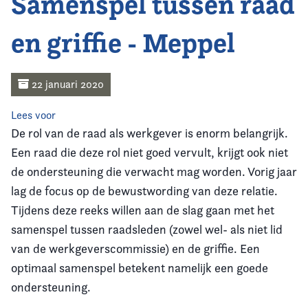
Samenspel tussen raad
Home
en griffie - Meppel
Agenda
Nieuws
22 januari 2020
Opleiding
Lees voor
De rol van de raad als werkgever is enorm belangrijk.
Kennis & Informatie
Een raad die deze rol niet goed vervult, krijgt ook niet
de ondersteuning die verwacht mag worden. Vorig jaar
Vereniging
lag de focus op de bewustwording van deze relatie.
Tijdens deze reeks willen aan de slag gaan met het
Contact
samenspel tussen raadsleden (zowel wel- als niet lid
van de werkgeverscommissie) en de griffie. Een
optimaal samenspel betekent namelijk een goede
ondersteuning.