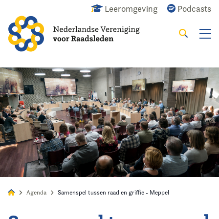
Leeromgeving
Podcasts
Zoeken
Alles
Nieuws
Agenda
Raadslid
Agenda
Samenspel tussen raad en griffie - Meppel