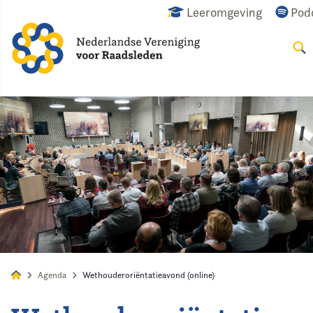
Leeromgeving
Pod
Zoek
Alles
Nieuws
Agenda
Raadslid
Agenda
Wethouderoriëntatieavond (online)