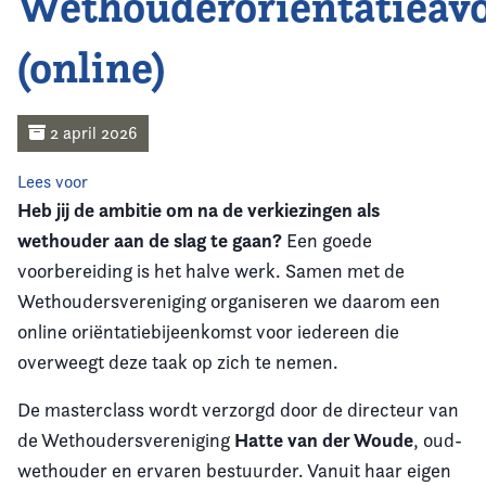
Wethouderoriëntatieav
Home
(online)
Agenda
Nieuws
2 april 2026
Opleiding & Ontwikkeling
Lees voor
Heb jij de ambitie om na de verkiezingen als
wethouder aan de slag te gaan?
Kennis & Informatie
Een goede
voorbereiding is het halve werk.
Samen met de
Vereniging
Wethoudersvereniging organiseren we daarom een
online oriëntatiebijeenkomst voor iedereen die
Contact
overweegt deze taak op zich te nemen.
De masterclass wordt verzorgd door de directeur van
Hatte van der Woude
de Wethoudersvereniging
, oud-
wethouder en ervaren bestuurder. Vanuit haar eigen