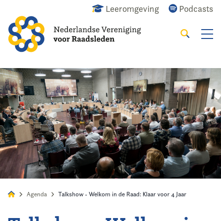
Leeromgeving
Podcasts
Zoeken
Alles
Nieuws
Agenda
Raadslid
Agenda
Talkshow - Welkom in de Raad: Klaar voor 4 Jaar