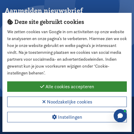
Aanmelden nieuwsbrief
Deze site gebruikt cookies
We zetten cookies van Google in om activiteiten op onze website
te analyseren en onze pagina’s te verbeteren. Hiermee zien we ook
Aanmelden
hoe je onze website gebruikt en welke pagina’s je interessant
vindt. Na je toestemming plaatsen we cookies van social media
partners voor socialmedia- en advertentiedoeleinden. Indien
Volg ons
gewenst kun je jouw voorkeuren wijzigen onder ‘Cookie-
instellingen beheren’.
Alle cookies accepteren
Noodzakelijke cookies
2026 Nederlandse Vereniging voor Raadsleden
Cookie instellingen
Instellingen
Webdesign:
XD designers