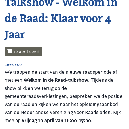
Talkshow - Welkom in
Home
de Raad: Klaar voor 4
Agenda
Jaar
Nieuws
Opleiding
10 april 2026
Kennis & Informatie
Lees voor
We trappen de start van de nieuwe raadsperiode af
Vereniging
Welkom in de Raad-talkshow
met een
. Tijdens de
show blikken we terug op de
Contact
gemeenteraadsverkiezingen, bespreken we de positie
van de raad en kijken we naar het opleidingsaanbod
van de Nederlandse Vereniging voor Raadsleden. Kijk
vrijdag 10 april van 16:00-17:00
mee op
.