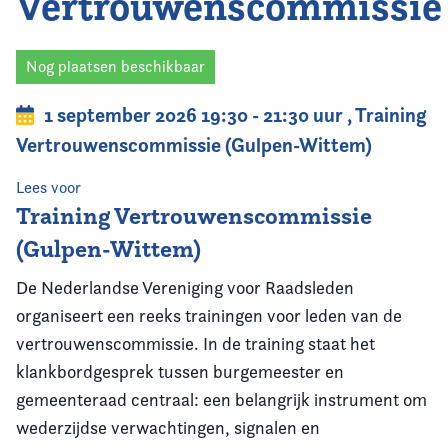
Vertrouwenscommissie
Home
Agenda
Nog plaatsen beschikbaar
1 september 2026 19:30 - 21:30 uur
,
Training
Nieuws
Vertrouwenscommissie (Gulpen-Wittem)
Opleiding
Lees voor
Training Vertrouwenscommissie
Kennis & Informatie
(Gulpen-Wittem)
Vereniging
De Nederlandse Vereniging voor Raadsleden
organiseert een reeks trainingen voor leden van de
Contact
vertrouwenscommissie. In de training staat het
klankbordgesprek tussen burgemeester en
gemeenteraad centraal: een belangrijk instrument om
wederzijdse verwachtingen, signalen en