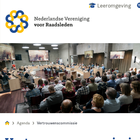
Leeromgeving
Alles
Nieuws
Agenda
Raadslid
Agenda
Vertrouwenscommissie