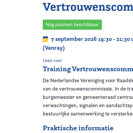
Vertrouwenscom
Home
Agenda
Nog plaatsen beschikbaar
7 september 2026 19:30 - 21:30 
Nieuws
(Venray)
Opleiding
Lees voor
Training Vertrouwenscommi
Kennis & Informatie
De Nederlandse Vereniging voor Raadsle
Vereniging
van de vertrouwenscommissie. In de tra
burgemeester en gemeenteraad centraal
Contact
verwachtingen, signalen en aandachts
bestuurlijke samenwerking te versterk
Praktische informatie