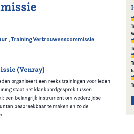
missie
T
W
uur
,
Training Vertrouwenscommissie
T
T
ssie (Venray)
I
den organiseert een reeks trainingen voor leden
T
ining staat het klankbordgesprek tussen
: een belangrijk instrument om wederzijdse
punten bespreekbaar te maken en zo de
en.