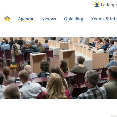
Ledenpo
Agenda
Nieuws
Opleiding
Kennis & Inf
uws
Agenda
Raadslid