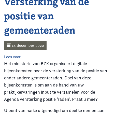
Versterking van de
Home
positie van
Agenda
gemeenteraden
Nieuws
Opleiding
14 december 2020
Kennis & Informatie
Lees voor
Het ministerie van BZK organiseert digitale
Vereniging
bijeenkomsten over de versterking van de positie van
onder andere gemeenteraden. Doel van deze
Contact
bijeenkomsten is om aan de hand van uw
praktijkervaringen input te verzamelen voor de
Agenda versterking positie ‘raden’. Praat u mee?
U bent van harte uitgenodigd om deel te nemen aan