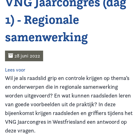
VNG Jaarcongres (dag
Home
1) - Regionale
Agenda
samenwerking
Nieuws
Opleiding
28 juni 2022
Kennis & Informatie
Lees voor
Wil je als raadslid grip en controle krijgen op thema’s
Vereniging
en onderwerpen die in regionale samenwerking
worden uitgevoerd? En wat kunnen raadsleden leren
Contact
van goede voorbeelden uit de praktijk? In deze
bijeenkomst krijgen raadsleden en griffiers tijdens het
VNG Jaarcongres in Westfriesland een antwoord op
deze vragen.