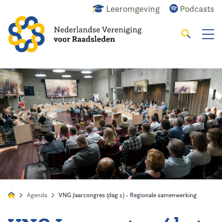
Leeromgeving
Podcasts
Zoeken
Alles
Nieuws
Agenda
Raadslid
Agenda
VNG Jaarcongres (dag 1) - Regionale samenwerking