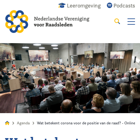
Leeromgeving
Podcasts
Zoeken
Alles
Nieuws
Agenda
Raadslid
Agenda
Wat betekent corona voor de positie van de raad? - Online 