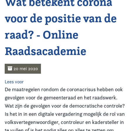
Wat betekent corona
Home
voor de positie van de
Agenda
raad? - Online
Nieuws
Raadsacademie
Opleiding
Kennis & Informatie
20 mei 2020
Vereniging
Lees voor
De maatregelen rondom de coronacrisus hebben ook
Contact
gevolgen voor de gemeenteraad en het raadswerk.
Wat zijn de gevolgen voor de democratische controle?
Is het in in een digitale vergadering mogelijk de rol van
volksvertegenwoordiger, controleur en kadersteller in
te vullen of is het nodig alles op alles te zetten om