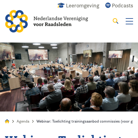
Leeromgeving
Podcasts
Zoeken
Alles
Nieuws
Agenda
Raadslid
Agenda
Webinar: Toelichting trainingsaanbod commissies (voor griff