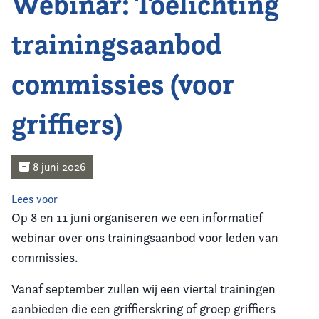
Webinar: Toelichting
Home
trainingsaanbod
Agenda
commissies (voor
Nieuws
griffiers)
Opleiding
Kennis & Informatie
8 juni 2026
Vereniging
Lees voor
Op 8 en 11 juni organiseren we een informatief
Contact
webinar over ons trainingsaanbod voor leden van
commissies.
Vanaf september zullen wij een viertal trainingen
aanbieden die een griffierskring of groep griffiers